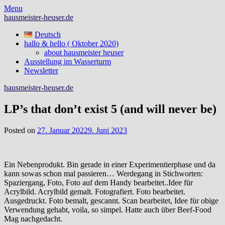
Skip
Menu
to
hausmeister-heuser.de
content
Deutsch
hallo & hello ( Oktober 2020)
about hausmeister heuser
Ausstellung im Wasserturm
Newsletter
hausmeister-heuser.de
LP’s that don’t exist 5 (and will never be)
Posted on
27. Januar 2022
9. Juni 2023
Ein Nebenprodukt. Bin gerade in einer Experimentierphase und da
kann sowas schon mal passieren… Werdegang in Stichworten:
Spaziergang, Foto, Foto auf dem Handy bearbeitet..Idee für
Acrylbild. Acrylbild gemalt. Fotografiert. Foto bearbeitet.
Ausgedruckt. Foto bemalt, gescannt. Scan bearbeitet, Idee für obige
Verwendung gehabt, voila, so simpel. Hatte auch über Beef-Food
Mag nachgedacht.