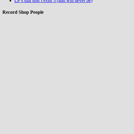
LP’s that don’t exist 5 (and will never be)
Record Shop People