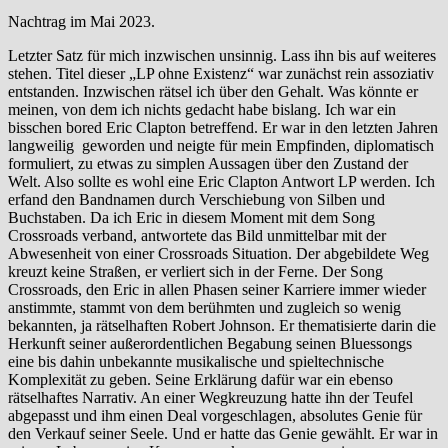
Nachtrag im Mai 2023.
Letzter Satz für mich inzwischen unsinnig. Lass ihn bis auf weiteres
stehen. Titel dieser „LP ohne Existenz“ war zunächst rein assoziativ
entstanden. Inzwischen rätsel ich über den Gehalt. Was könnte er
meinen, von dem ich nichts gedacht habe bislang. Ich war ein
bisschen bored Eric Clapton betreffend. Er war in den letzten Jahren
langweilig geworden und neigte für mein Empfinden, diplomatisch
formuliert, zu etwas zu simplen Aussagen über den Zustand der
Welt. Also sollte es wohl eine Eric Clapton Antwort LP werden. Ich
erfand den Bandnamen durch Verschiebung von Silben und
Buchstaben. Da ich Eric in diesem Moment mit dem Song
Crossroads verband, antwortete das Bild unmittelbar mit der
Abwesenheit von einer Crossroads Situation. Der abgebildete Weg
kreuzt keine Straßen, er verliert sich in der Ferne. Der Song
Crossroads, den Eric in allen Phasen seiner Karriere immer wieder
anstimmte, stammt von dem berühmten und zugleich so wenig
bekannten, ja rätselhaften Robert Johnson. Er thematisierte darin die
Herkunft seiner außerordentlichen Begabung seinen Bluessongs
eine bis dahin unbekannte musikalische und spieltechnische
Komplexität zu geben. Seine Erklärung dafür war ein ebenso
rätselhaftes Narrativ. An einer Wegkreuzung hatte ihn der Teufel
abgepasst und ihm einen Deal vorgeschlagen, absolutes Genie für
den Verkauf seiner Seele. Und er hatte das Genie gewählt. Er war in