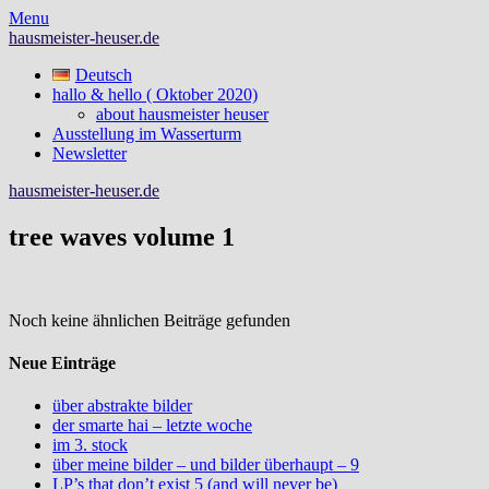
Skip
Menu
to
hausmeister-heuser.de
content
Deutsch
hallo & hello ( Oktober 2020)
about hausmeister heuser
Ausstellung im Wasserturm
Newsletter
hausmeister-heuser.de
tree waves volume 1
Noch keine ähnlichen Beiträge gefunden
Neue Einträge
über abstrakte bilder
der smarte hai – letzte woche
im 3. stock
über meine bilder – und bilder überhaupt – 9
LP’s that don’t exist 5 (and will never be)