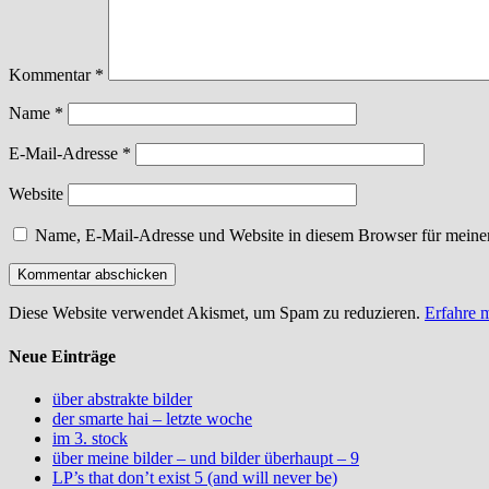
Kommentar
*
Name
*
E-Mail-Adresse
*
Website
Name, E-Mail-Adresse und Website in diesem Browser für meine
Diese Website verwendet Akismet, um Spam zu reduzieren.
Erfahre 
Neue Einträge
über abstrakte bilder
der smarte hai – letzte woche
im 3. stock
über meine bilder – und bilder überhaupt – 9
LP’s that don’t exist 5 (and will never be)