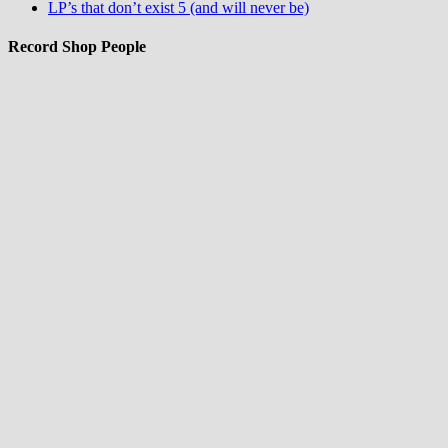
LP’s that don’t exist 5 (and will never be)
Record Shop People