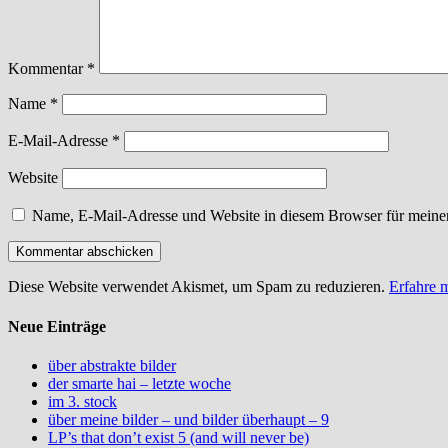
Kommentar
*
Name
*
E-Mail-Adresse
*
Website
Name, E-Mail-Adresse und Website in diesem Browser für meine
Diese Website verwendet Akismet, um Spam zu reduzieren.
Erfahre 
Neue Einträge
über abstrakte bilder
der smarte hai – letzte woche
im 3. stock
über meine bilder – und bilder überhaupt – 9
LP’s that don’t exist 5 (and will never be)