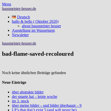
Skip
Menu
to
hausmeister-heuser.de
content
Deutsch
hallo & hello ( Oktober 2020)
about hausmeister heuser
Ausstellung im Wasserturm
Newsletter
hausmeister-heuser.de
bad-flame-saved-recoloured
Noch keine ähnlichen Beiträge gefunden
Neue Einträge
über abstrakte bilder
der smarte hai – letzte woche
im 3. stock
über meine bilder – und bilder überhaupt – 9
LP’s that don’t exist 5 (and will never be)