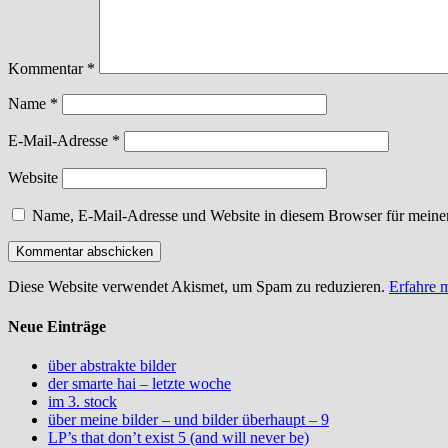
Kommentar
*
Name
*
E-Mail-Adresse
*
Website
Name, E-Mail-Adresse und Website in diesem Browser für meine
Diese Website verwendet Akismet, um Spam zu reduzieren.
Erfahre 
Neue Einträge
über abstrakte bilder
der smarte hai – letzte woche
im 3. stock
über meine bilder – und bilder überhaupt – 9
LP’s that don’t exist 5 (and will never be)