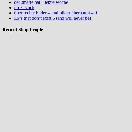
der smarte hai – letzte woche
im 3. stock
über meine bilder – und bilder überhaupt – 9
LP’s that don’t exist 5 (and will never be)
Record Shop People