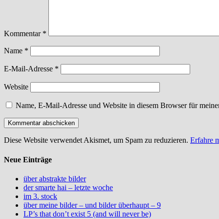
Kommentar
*
Name
*
E-Mail-Adresse
*
Website
Name, E-Mail-Adresse und Website in diesem Browser für meine
Diese Website verwendet Akismet, um Spam zu reduzieren.
Erfahre 
Neue Einträge
über abstrakte bilder
der smarte hai – letzte woche
im 3. stock
über meine bilder – und bilder überhaupt – 9
LP’s that don’t exist 5 (and will never be)