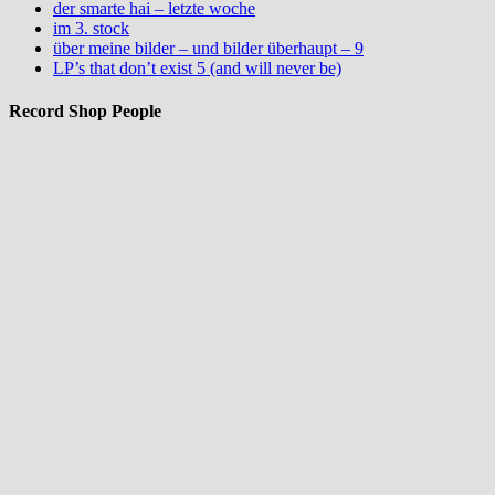
der smarte hai – letzte woche
im 3. stock
über meine bilder – und bilder überhaupt – 9
LP’s that don’t exist 5 (and will never be)
Record Shop People