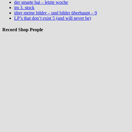
der smarte hai – letzte woche
im 3. stock
über meine bilder – und bilder überhaupt – 9
LP’s that don’t exist 5 (and will never be)
Record Shop People