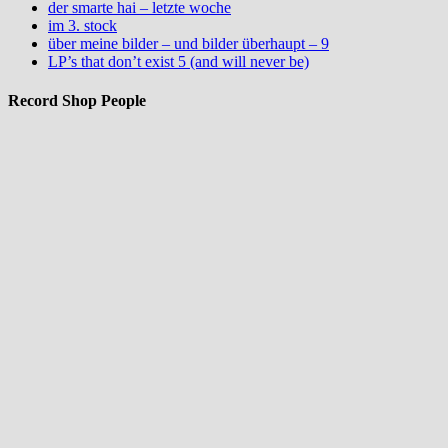
der smarte hai – letzte woche
im 3. stock
über meine bilder – und bilder überhaupt – 9
LP’s that don’t exist 5 (and will never be)
Record Shop People