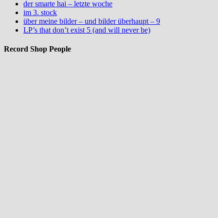
der smarte hai – letzte woche
im 3. stock
über meine bilder – und bilder überhaupt – 9
LP’s that don’t exist 5 (and will never be)
Record Shop People