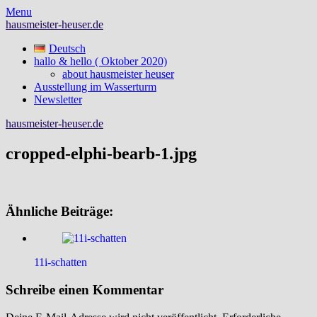
Skip
Menu
to
hausmeister-heuser.de
content
Deutsch
hallo & hello ( Oktober 2020)
about hausmeister heuser
Ausstellung im Wasserturm
Newsletter
hausmeister-heuser.de
cropped-elphi-bearb-1.jpg
Ähnliche Beiträge:
11i-schatten
Schreibe einen Kommentar