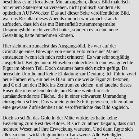
beschloss es mit kreativem Mut anzugehen, dieses Bild malerisch
mit einem Statement zu versehen, nicht politisch sondern als
optischen AUF-Wecker. Das auf dieser Seite veröffentlichte Bild,
war das Resultat dieses Abends und ich war zunächst auch
zufrieden, dass ich das mit Bienenfleiß zusammengemalte
Ursprungsbild nicht zerstört hatte , sondern es in eine neue
Gestaltung hatte mitnehmen können.
Hier sieht man zunächst das Ausgangsbild. Es war auf der
Grundlage eines Blowups von einem Foto von einer Mauer
entstanden (wenn ich mich recht erinnere). Es war sehr sorgfältig
ausgeführt. Bei genauem Hinsehen entdeckte ich eine waagerechte
Figur im oberen Teil. Doch darunter hatte sich nichts gefügt. Da
herrschte Unruhe und keine Einladung zur Deutung. Ich führte zwei
neue Farben ein, ein helles Blau um die weiße Figur zu betonen,
und Gold um den Blick ins Zentrum zu ziehen, und tauchte dieses
Ensemble in eine leuchtende, am Rande weiterhin sich
aumäandernde rote Fläche., die in einer schwarzen Umrandung
einzugehen schien, Das war ein guter Schritt gewesen, ich empfand
eine gewisse Zufriedenheit und veröffentlichte das Bild sogleich.
Doch so schön das Gold in der Mitte wirkte, es hatte keine
Beziehung zum Rest des Bildes. Bis ich zu ahnen begann, dass dort
mehrere Wesen auf ihre Erweckung warteten. Und dann fügte sich
alles zu einer wirklich grandiosen Tanzszene. Alle Beteiligten