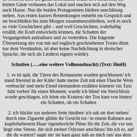
letzten Gäste verlassen das Lokal und machen sich auf den Weg
nach Hause. Nur die beiden Protagonisten bleiben unschlüssig
stehen. Aus ersten kurzen Bemerkungen entsteht ein Gespräch und
sie beschließen bis zum Morgen zusammenzubleiben, weil es noch
so viele Geschichten gibt – und weil Geschichten, wahrhaftig
erzählt, die Kraft entwickeln können, die Schatten der
Vergangenheit aufzulösen und zu vertreiben. Die folgende
Übersetzung des von mir auf englisch geschriebenen Textes dient
nur dem Verständnis, ist aber keine Nachdichtung in deutscher
Sprache, die sich als Liedtext eignen würde).
Schatten (…..eine weitere Vollmondnacht) (Text: HmH)
1. es ist spät, die Türen des Restaurants wurden geschlossen/ ich
stand frierend in der Kälte/ hatte meine Zeit mit einer Flasche Wein
verbracht/ und mein Elend niemandem erzählen können/ ein Taxi
fuhr vorbei/ für einen Moment, wurde ich blind/ ein Streichholz
wurde geschlagen, ich hörte ein Kratzen/ der Ton kam von hinten/
ein Schatten, oh ein Schatten
2. ich blickte zur anderen Seite hinüber/ ich sah sie dort stehen/
durch eine Zigarette glühte ihr Gesicht rot / in einem Rahmen aus
kupferfarbenem Haar/ irgendwelche Pläne für die Zeit, die vor uns
liegt/ eine Sirene, die sich meiner Odyssee anschloss/ bin ich es, auf
die du wartest? sagte sie/ sie kam ganz nah an mich ran/ aus dem