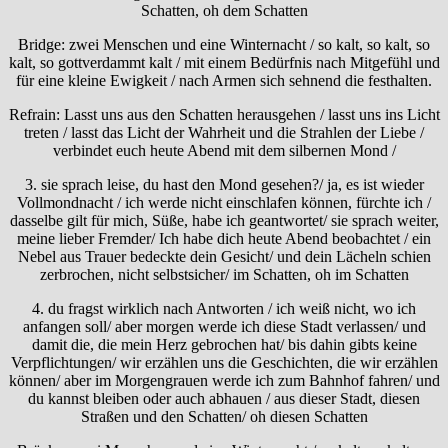
Schatten, oh dem Schatten
Bridge: zwei Menschen und eine Winternacht / so kalt, so kalt, so
kalt, so gottverdammt kalt / mit einem Bedürfnis nach Mitgefühl und
für eine kleine Ewigkeit / nach Armen sich sehnend die festhalten.
Refrain: Lasst uns aus den Schatten herausgehen / lasst uns ins Licht
treten / lasst das Licht der Wahrheit und die Strahlen der Liebe /
verbindet euch heute Abend mit dem silbernen Mond /
3. sie sprach leise, du hast den Mond gesehen?/ ja, es ist wieder
Vollmondnacht / ich werde nicht einschlafen können, fürchte ich /
dasselbe gilt für mich, Süße, habe ich geantwortet/ sie sprach weiter,
meine lieber Fremder/ Ich habe dich heute Abend beobachtet / ein
Nebel aus Trauer bedeckte dein Gesicht/ und dein Lächeln schien
zerbrochen, nicht selbstsicher/ im Schatten, oh im Schatten
4. du fragst wirklich nach Antworten / ich weiß nicht, wo ich
anfangen soll/ aber morgen werde ich diese Stadt verlassen/ und
damit die, die mein Herz gebrochen hat/ bis dahin gibts keine
Verpflichtungen/ wir erzählen uns die Geschichten, die wir erzählen
können/ aber im Morgengrauen werde ich zum Bahnhof fahren/ und
du kannst bleiben oder auch abhauen / aus dieser Stadt, diesen
Straßen und den Schatten/ oh diesen Schatten