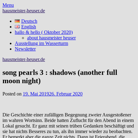
Skip
Menu
to
hausmeister-heuser.de
content
Deutsch
English
hallo & hello ( Oktober 2020)
about hausmeister heuser
Ausstellung im Wasserturm
Newsletter
hausmeister-heuser.de
song pearls 3 : shadows (another full
moon night)
Posted on
19. Mai 2019
26. Februar 2020
Die Geschichte einer zufälligen Begegnung zweier Ausgestoßener
im wahren Wortsinn. Beide hatten Zuflucht für den Abend in einem
Lokal gesucht. Er ganz mit seinen trüben Gedanken beschäftigt und
sie hat nichts Besseres zu tun, als ihn immer wieder zu beobachten.
Er bemerkt aber die ganze Zeit nichts. Dann ist Feierabend, die