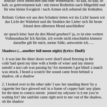
Brücke: zwei Menschen und eine Winternacht / so kalt, so kalt, so
kalt, so gottverdammt kalt / mit einem Bedürfnis nach Mitgefühl und
für eine kleine Ewigkeit / nach Armen sich sehnend die festhalten.
Refrain: Gehen wir aus den Schatten/ treten wir ins Licht/ lassen wir
das Licht der Wahrheit und die Strahlen der Liebe/ sich für heute
Abend dem silbernen Mond anschließen/
sie sprach leise: hast du den Mond gesehen?/ ja, es ist eine weitere
Vollmondnacht/ Ich fürchte, ich werde nicht einschlafen können/
dasselbe gilt für mich, meine Süße, antwortete ich…..
Shadows (…another full moon night) (lyrics: HmH)
1. it was late the diner doors were shut/I stood freezing in the
cold/ had spent my time with a bottle of wine/ and my misery
untold/ a taxi cab was passing by/ for moments I got blind/ a match
was struck, I heard a scratch/ the sound came from behind/ a
shadow, oh a shadow
2. I looked over to the other side/ I saw her standing there/ by a
cigarette her face glowed red/ in a frame of copper hair/ any plans
for the time to come/a sirenic joined my odyssee/ is it me you’re
waiting for? she said/she came right next to me/ out of the shadow,
oh the shadow