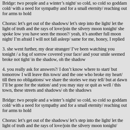
Bridge: two people and a winter’s night/ so cold, so cold so goddam
cold/ with a need for sympathy and for a small eternity/ reaching out
for arms to hold
Chorus: let’s get out of the shadows/ let’s step into the light/ let the
light of truth and the rays of love/join the silvery moon tonight/ she
spoke low you have seen the moon?/ yeah, it’s another full moon
night/ I’m afraid I will not fall asleep/ same for me, honey, I replied
3. she went further, my dear stranger/ I’ve been watching you
tonight / a fog of sorrow covered your face/ and your smile seemed
broke not tight/ in the shadow, oh the shadow
4. you really ask for answers?/ I don’t know where to start/ but
tomorrow I will leave this town/ and the one who broke my heart/
till then no obligations/ we share the stories we may tell/ but at dawn
I’ll be gone for the station/ and you may stay or quit as well
/
this
town, these streets and shadows/ oh the shadows
Bridge: two people and a winter’s night/ so cold, so cold so goddam
cold/ with a need for sympathy and for a small eternity/ reaching out
for arms to hold
Chorus: let’s get out of the shadows/ let’s step into the light/ let the
light of truth and the rays of love/join the silvery moon tonight/